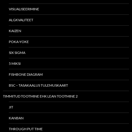
VISUALISEERIMINE
ALGKVALITEET
KAIZEN
POKA-YOKE
SIX SIGMA
5 MIKSI
FISHBONE DIAGRAM
BSC – TASAKAALUS TULEMUSKAART
TIMMITUD TOOTMINE EHK LEAN TOOTMINE 2
JIT
KANBAN
THROUGH PUT TIME